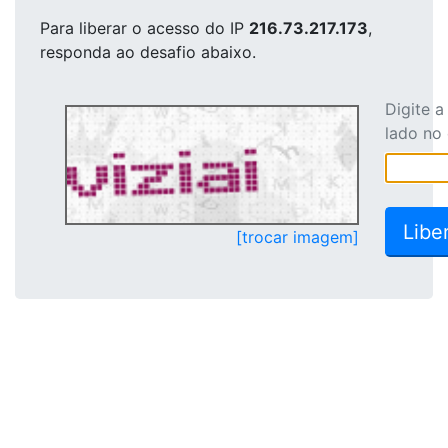
Para liberar o acesso
do IP
216.73.217.173
,
responda ao desafio abaixo.
Digite 
lado no
[trocar imagem]